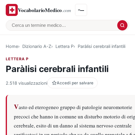
VocabolarioMedico
.com
Cerca un termine medico
Home
Dizionario A-Z
Lettera P
Paràlisi cerebrali infantili
LETTERA P
Paràlisi cerebrali infantili
2.518 visualizzazioni
Accedi per salvare
V
asto ed eterogeneo gruppo di patologie neuromotorie
precoci che hanno in comune un disturbo motorio di ori
cerebrale, esito di un danno al sistema nervoso centrale
verificatosi in un periodo che va da quello prenatale a 6 