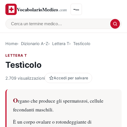
VocabolarioMedico
.com
Cerca un termine medico
Home
Dizionario A-Z
Lettera T
Testìcolo
LETTERA T
Testìcolo
2.709 visualizzazioni
Accedi per salvare
O
rgano che produce gli spermatozoi, cellule
fecondanti maschili.
È un corpo ovalare o rotondeggiante di