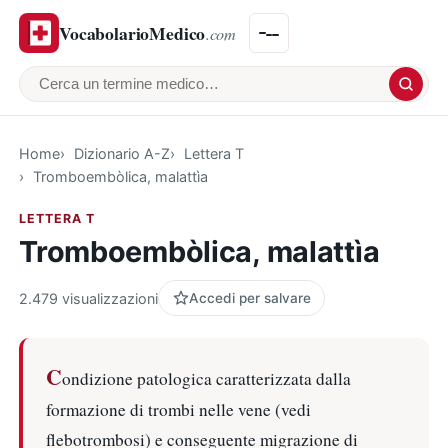
VocabolarioMedico
.com
Cerca un termine medico
Home
Dizionario A-Z
Lettera T
Tromboembòlica, malattìa
LETTERA T
Tromboembòlica, malattìa
2.479 visualizzazioni
Accedi per salvare
C
ondizione patologica caratterizzata dalla
formazione di trombi nelle vene (vedi
flebotrombosi) e conseguente migrazione di