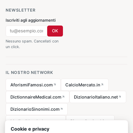
NEWSLETTER
Iscriviti agli aggiornamenti
OK
Nessuno spam. Cancellati con
un click.
IL NOSTRO NETWORK
AforismiFamosi.com
CalcioMercato.in
DictionnaireMedical.com
DizionarioItaliano.net
DizionarioSinonimi.com
MedicalVocabulary.org
RicetteCucina.biz
Cookie e privacy