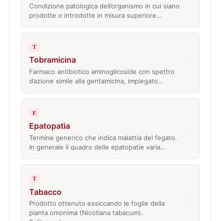
Condizione patologica dell’organismo in cui siano
prodotte o introdotte in misura superiore…
T
Tobramicina
›
Farmaco antibiotico aminoglicoside con spettro
d’azione simile alla gentamicina, impiegato…
E
Epatopatìa
›
Termine generico che indica malattia del fegato.
In generale il quadro delle epatopatìe varia…
T
Tabacco
›
Prodotto ottenuto essiccando le foglie della
pianta omonima (Nicotiana tabacum).