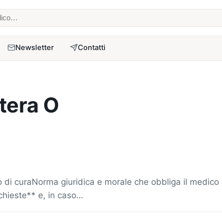
 medico
Newsletter
Contatti
ttera O
di curaNorma giuridica e morale che obbliga il medico a 
richieste** e, in caso…