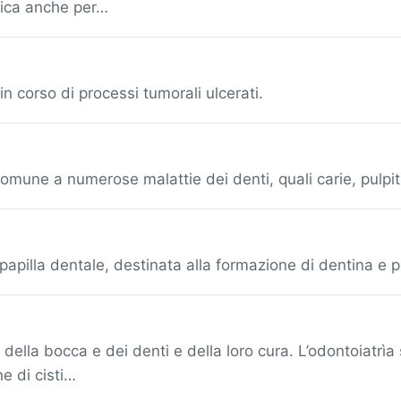
rifica anche per…
n corso di processi tumorali ulcerati.
mune a numerose malattie dei denti, quali carie, pulpiti
 papilla dentale, destinata alla formazione di dentina e
lla bocca e dei denti e della loro cura. L’odontoiatrìa si
ne di cisti…