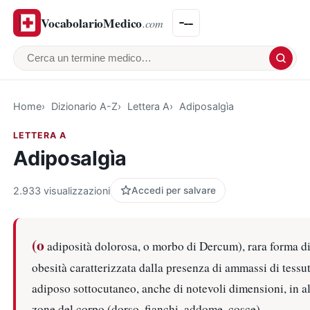
VocabolarioMedico
.com
Cerca un termine medico
Home
Dizionario A-Z
Lettera A
Adiposalgìa
LETTERA A
Adiposalgìa
2.933 visualizzazioni
Accedi per salvare
(o
adiposità dolorosa, o morbo di Dercum), rara forma d
obesità caratterizzata dalla presenza di ammassi di tessu
adiposo sottocutaneo, anche di notevoli dimensioni, in a
zone del corpo (dorso, fianchi, addome, cosce).