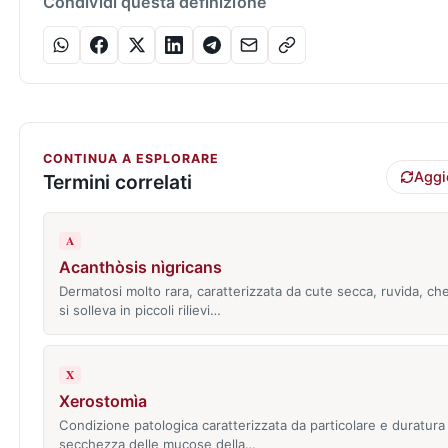
Condividi questa definizione
CONTINUA A ESPLORARE
Aggi
Termini correlati
A
Acanthòsis nìgricans
Dermatosi molto rara, caratterizzata da cute secca, ruvida, ch
si solleva in piccoli rilievi…
X
Xerostomìa
Condizione patologica caratterizzata da particolare e duratura
secchezza delle mucose della…