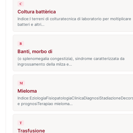
C
Coltura battèrica
Indice:I terreni di colturatecnica di laboratorio per moltiplicare
batteri e altri…
B
Banti, morbo di
(o splenomegalia congestizia), sindrome caratterizzata da
ingrossamento della milza e…
M
Mieloma
Indice:EziologiaFisiopatologiaClinicaDiagnosiStadiazioneDecor
e prognosiTerapiao mieloma…
T
Trasfusione