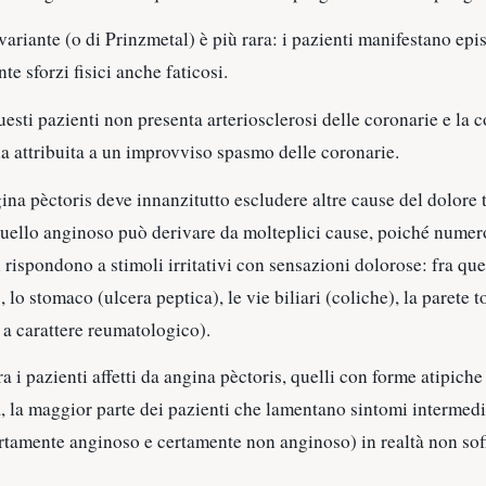
variante (o di Prinzmetal) è più rara: i pazienti manifestano epi
te sforzi fisici anche faticosi.
uesti pazienti non presenta arteriosclerosi delle coronarie e la
a attribuita a un improvviso spasmo delle coronarie.
ina pèctoris deve innanzitutto escludere altre cause del dolore 
quello anginoso può derivare da molteplici cause, poiché numero
rispondono a stimoli irritativi con sensazioni dolorose: fra que
, lo stomaco (ulcera peptica), le vie biliari (coliche), la parete t
a carattere reumatologico).
fra i pazienti affetti da angina pèctoris, quelli con forme atipic
 la maggior parte dei pazienti che lamentano sintomi intermedi 
rtamente anginoso e certamente non anginoso) in realtà non sof