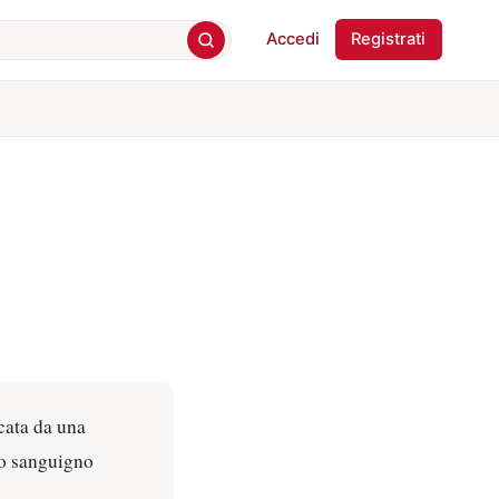
Accedi
Registrati
cata da una
sso sanguigno