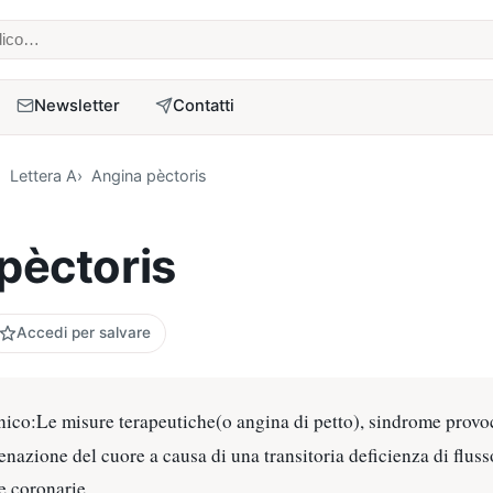
 medico
Newsletter
Contatti
Lettera A
Angina pèctoris
pèctoris
Accedi per salvare
nico:Le misure terapeutiche(o angina di petto), sindrome provo
genazione del cuore a causa di una transitoria deficienza di flu
ie coronarie.