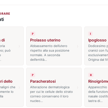
ORARE
ti
P
I
 di
Prolasso uterino
Ipoglosso
›
›
oria
Abbassamento dell’utero
Dodicesimo p
ino; può
rispetto alla sua posizione
cranici con f
o
normale. A seconda
esclusivamen
…
dell’entità…
Origina dal I
P
R
i dello
Paracheratosi
Rinoigròm
›
›
aligni che
Alterazione dermatologica
Apparecchio 
amente lo
per cui le cellule dello strato
della funzion
la
corneo conservano il loro
nasale costit
nucleo…
lastra di…