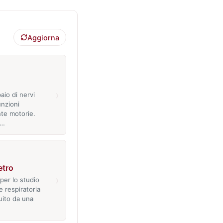
Aggiorna
›
aio di nervi
unzioni
te motorie.
V…
etro
›
per lo studio
e respiratoria
uito da una