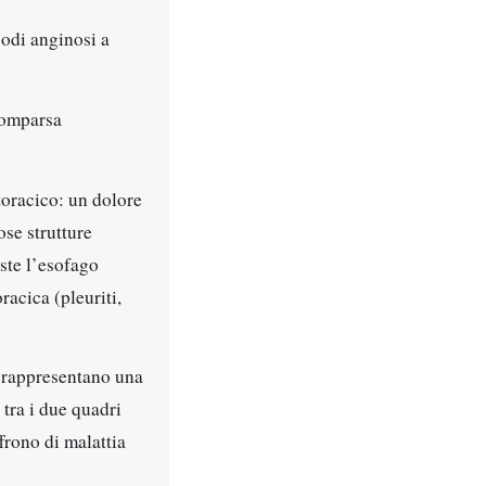
sodi anginosi a
 comparsa
toracico: un dolore
se strutture
ste l’esofago
oracica (pleuriti,
he rappresentano una
tra i due quadri
frono di malattia