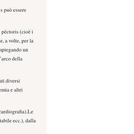
is può essere
pèctoris (cioè i
, a volte, per la
 impiegando un
’arco della
ti diversi
emia e altri
cardiografia).Le
abile ecc.), dalla