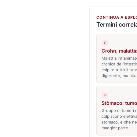
CONTINUA A ESPL
Termini correla
C
Crohn, malattìa
Malattia infiammat
cronica dell’intest
colpire tutto il tub
digerente, ma più
S
Stòmaco, tumor
Gruppo di tumori m
colpiscono elettiv
stomaco, e che nel
maggior parte…