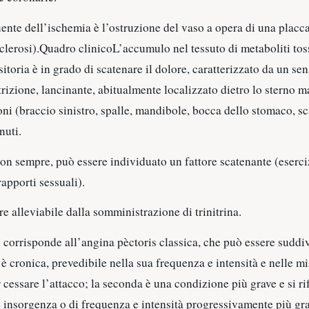
ente dell’ischemia è l’ostruzione del vaso a opera di una placca
clerosi).Quadro clinicoL’accumulo nel tessuto di metaboliti tos
sitoria è in grado di scatenare il dolore, caratterizzato da un se
rizione, lancinante, abitualmente localizzato dietro lo sterno m
ioni (braccio sinistro, spalle, mandibole, bocca dello stomaco, sc
nuti.
non sempre, può essere individuato un fattore scatenante (eserciz
rapporti sessuali).
re alleviabile dalla somministrazione di trinitrina.
o corrisponde all’angina pèctoris classica, che può essere suddiv
a è cronica, prevedibile nella sua frequenza e intensità e nelle m
r cessare l’attacco; la seconda è una condizione più grave e si ri
e insorgenza o di frequenza e intensità progressivamente più gra