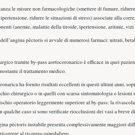
anza le misure non farmacologiche (smettere di fumare, ridurre
ipertensione, ridurre le situazioni di stress) associate alla corr
enti (anemie, malattie della tiroide, ipertensione, aritmie, vizi 
dell’angina pèctoris si avvale di numerosi farmaci: nitrati, beta
rurgico tramite by-pass aortocoronarico è efficace in quei pazie
nostante il trattamento medico.
onarica ha fornito risultati eccellenti in questi ultimi anni, sop
ischio chirurgico o in quelli con scarsa sintomatologia o lesioni
ischio operatorio leggermente superiore al by-pass: la rivascol
n qualche caso si sono verificate riocclusioni dei vasi a breve d
gina pèctoris instabile presenta complessivamente maggiori diff
ricorrere al ricovero ospedaliero.