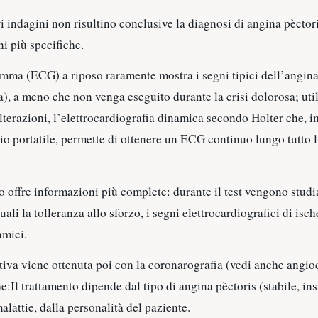
ri indagini non risultino conclusive la diagnosi di angina pèctor
ni più specifiche.
mma (ECG) a riposo raramente mostra i segni tipici dell’angina 
a), a meno che non venga eseguito durante la crisi dolorosa; utile
alterazioni, l’elettrocardiografia dinamica secondo Holter che,
o portatile, permette di ottenere un ECG continuo lungo tutto l
 offre informazioni più complete: durante il test vengono studia
uali la tolleranza allo sforzo, i segni elettrocardiografici di isch
amici.
tiva viene ottenuta poi con la coronarografia (vedi anche angio
:Il trattamento dipende dal tipo di angina pèctoris (stabile, inst
alattie, dalla personalità del paziente.