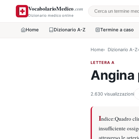
VocabolarioMedico
.com
Cerca un termine
Dizionario medico online
Home
Dizionario A-Z
Termine a caso
Home
Dizionario A-Z
LETTERA A
Angina 
2.630 visualizzazioni
I
ndice:Quadro cli
insufficiente ossi
attraverso le arter