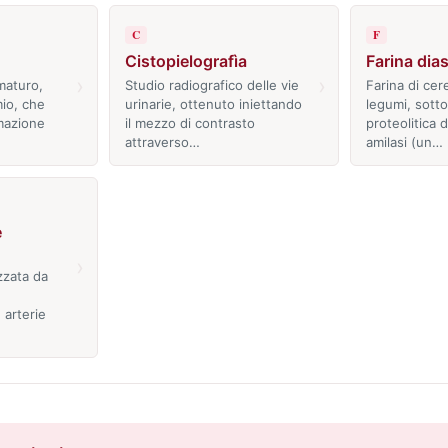
C
F
Cistopielografìa
Farina dia
›
›
maturo,
Studio radiografico delle vie
Farina di cere
io, che
urinarie, ottenuto iniettando
legumi, sotto
mazione
il mezzo di contrasto
proteolitica 
attraverso…
amilasi (un…
e
›
zzata da
 arterie