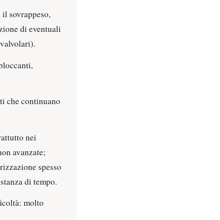
 il sovrappeso,
ezione di eventuali
valvolari).
bloccanti,
nti che continuano
rattutto nei
 non avanzate;
arizzazione spesso
istanza di tempo.
icoltà: molto