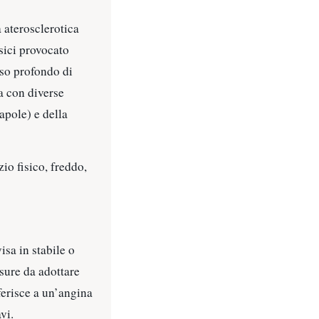
 aterosclerotica
sici provocato
nso profondo di
a con diverse
apole) e della
io fisico, freddo,
isa in stabile o
isure da adottare
ferisce a un’angina
vi.