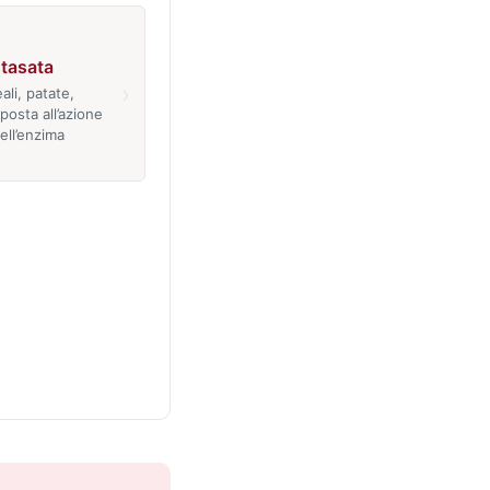
stasata
›
ali, patate,
posta all’azione
dell’enzima