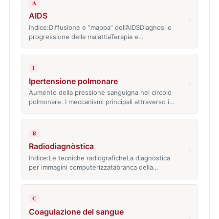
A
AIDS
›
Indice:Diffusione e “mappa” dell’AIDSDiagnosi e
progressione della malattiaTerapia e…
I
Ipertensione polmonare
›
Aumento della pressione sanguigna nel circolo
polmonare. I meccanismi principali attraverso i…
R
Radiodiagnòstica
›
Indice:Le tecniche radiograficheLa diagnostica
per immagini computerizzatabranca della…
C
Coagulazione del sangue
›