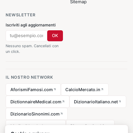
Sitemap
NEWSLETTER
Iscriviti agli aggiornamenti
OK
Nessuno spam. Cancellati con
un click.
IL NOSTRO NETWORK
AforismiFamosi.com
CalcioMercato.in
DictionnaireMedical.com
DizionarioItaliano.net
DizionarioSinonimi.com
MedicalVocabulary.org
RicetteCucina.biz