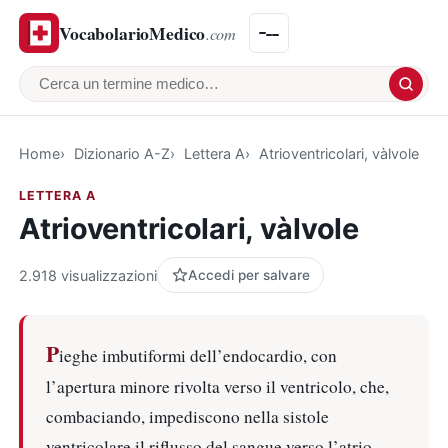
VocabolarioMedico
.com
Cerca un termine medico
Home
Dizionario A-Z
Lettera A
Atrioventricolari, vàlvole
LETTERA A
Atrioventricolari, vàlvole
2.918 visualizzazioni
Accedi per salvare
P
ieghe imbutiformi dell’endocardio, con
l’apertura minore rivolta verso il ventricolo, che,
combaciando, impediscono nella sistole
ventricolare il riflusso del sangue verso l’atrio.