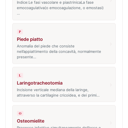
Indice:Le fasi vascolare e piastrinicaLa fase
emocoagulativa(o emocoagulazione, o emostasi)
…
P
Piede piatto
›
Anomalia del piede che consiste
nell’appiattimento della concavità, normalmente
presente…
L
Laringotracheotomìa
›
Incisione verticale mediana della laringe,
attraverso la cartilagine cricoidea, e dei primi…
O
Osteomielite
›
Processo infettivo simultaneamente dell’osso e