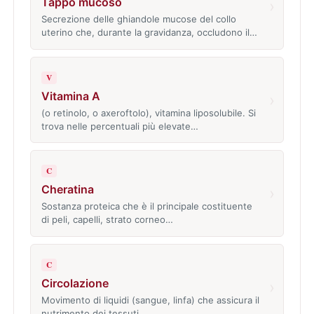
Tappo mucoso
›
Secrezione delle ghiandole mucose del collo
uterino che, durante la gravidanza, occludono il…
V
Vitamina A
›
(o retinolo, o axeroftolo), vitamina liposolubile. Si
trova nelle percentuali più elevate…
C
Cheratina
›
Sostanza proteica che è il principale costituente
di peli, capelli, strato corneo…
C
Circolazione
›
Movimento di liquidi (sangue, linfa) che assicura il
nutrimento dei tessuti.