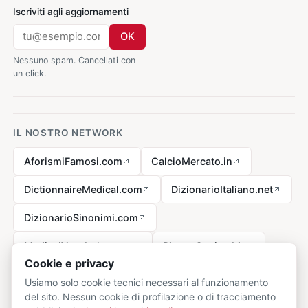
Iscriviti agli aggiornamenti
OK
Nessuno spam. Cancellati con
un click.
IL NOSTRO NETWORK
AforismiFamosi.com
CalcioMercato.in
DictionnaireMedical.com
DizionarioItaliano.net
DizionarioSinonimi.com
MedicalVocabulary.org
RicetteCucina.biz
Cookie e privacy
Usiamo solo cookie tecnici necessari al funzionamento
del sito. Nessun cookie di profilazione o di tracciamento
Avviso legale ai sensi della legge n. 62 del 07.03.2001