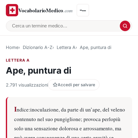
VocabolarioMedico
.com
Cerca un termine medico
Home
Dizionario A-Z
Lettera A
Ape, puntura di
LETTERA A
Ape, puntura di
2.791 visualizzazioni
Accedi per salvare
I
ndice:inoculazione, da parte di un’ape, del veleno
contenuto nel suo pungiglione; provoca perlopiù
solo una sensazione dolorosa e arrossamento, ma
può avere conseguenze di una certa gravità se