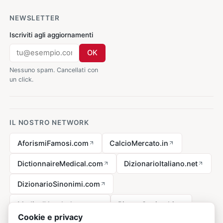
NEWSLETTER
Iscriviti agli aggiornamenti
OK
Nessuno spam. Cancellati con
un click.
IL NOSTRO NETWORK
AforismiFamosi.com
CalcioMercato.in
DictionnaireMedical.com
DizionarioItaliano.net
DizionarioSinonimi.com
MedicalVocabulary.org
RicetteCucina.biz
Cookie e privacy