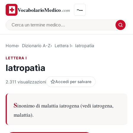
VocabolarioMedico
.com
Cerca un termine medico
Home
Dizionario A-Z
Lettera I
Iatropatìa
LETTERA I
Iatropatìa
2.311 visualizzazioni
Accedi per salvare
S
inonimo di malattia iatrogena (vedi iatrogena,
malattia).